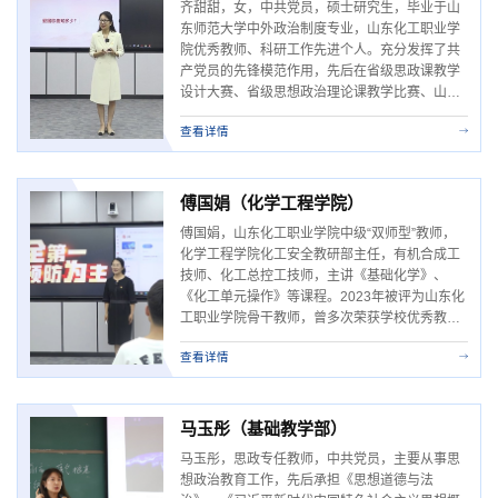
齐甜甜，女，中共党员，硕士研究生，毕业于山
东师范大学中外政治制度专业，山东化工职业学
院优秀教师、科研工作先进个人。充分发挥了共
产党员的先锋模范作用，先后在省级思政课教学
设计大赛、省级思想政治理论课教学比赛、山东
省青教赛等比赛中获得奖项，并被评为2023年度
查看详情
“山东学校优秀思政课教师”。主持省级课题一
项，参与省级课题5项，并发表多篇学术论文多
篇。作为一名共产党员，始终严格要求自己，注
重政治理论学习，坚守自己的初心和使命，...
傅国娟（化学工程学院）
傅国娟，山东化工职业学院中级“双师型”教师，
化学工程学院化工安全教研部主任，有机合成工
技师、化工总控工技师，主讲《基础化学》、
《化工单元操作》等课程。2023年被评为山东化
工职业学院骨干教师，曾多次荣获学校优秀教
师、优秀共产党员、万华最美教师、三八巾帼标
查看详情
兵等荣誉称号。从教以来，深耕教学，将理论实
践相结合，发挥双师型教师的作用。她主持山东
省高等教育研究课题两项，参与“十三五“、”十四
五“规划课题两项，省级教改课题三项，...
马玉彤（基础教学部）
马玉彤，思政专任教师，中共党员，主要从事思
想政治教育工作，先后承担《思想道德与法