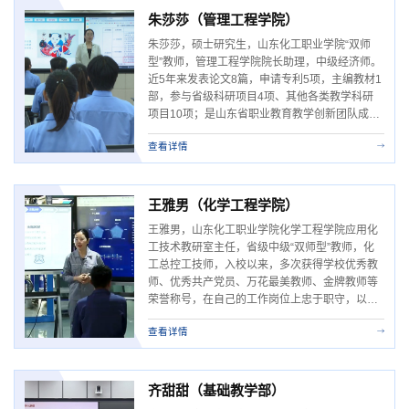
金牌教师等荣誉称号。近年来，主要从事《...
朱莎莎（管理工程学院）
朱莎莎，硕士研究生，山东化工职业学院“双师
型”教师，管理工程学院院长助理，中级经济师。
近5年来发表论文8篇，申请专利5项，主编教材1
部，参与省级科研项目4项、其他各类教学科研
项目10项；是山东省职业教育教学创新团队成
员、山东省课程思政教学团队成员。荣获山东省
查看详情
高校创新创业类精品微课比赛二等奖，山东省职
业院校教学能力比赛三等奖，山东省“建行杯”防
诈骗微课比赛三等奖。指导学生在全省职业院校
技能大赛“市场营销”赛项荣获二等奖1项、...
王雅男（化学工程学院）
王雅男，山东化工职业学院化学工程学院应用化
工技术教研室主任，省级中级“双师型”教师，化
工总控工技师，入校以来，多次获得学校优秀教
师、优秀共产党员、万花最美教师、金牌教师等
荣誉称号，在自己的工作岗位上忠于职守，以身
作则，严格要求自己，充分发挥模范带头作用，
查看详情
切实担当为党育人、为国育才的光荣使命。自入
职以来，积极落实职业教育产教融合发展路径，
走访万华化学股份有限公司、京博控股有限公
司、博苑化学、山东汇丰石化等企业，...
齐甜甜（基础教学部）