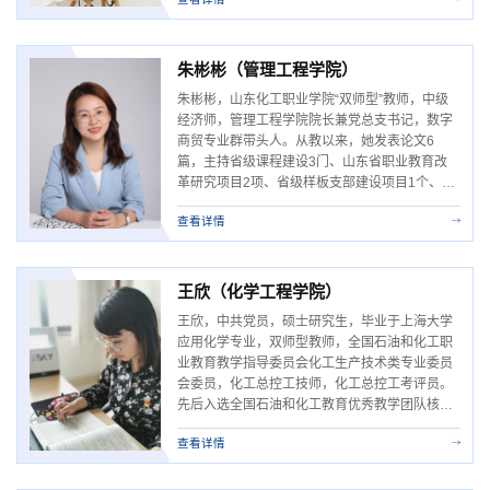
年，从教7年，秉承对党忠诚和对职业教育事业
的热爱，在学校发展的关键时期，她以身作则、
率先垂范，攻坚克难，扎根教育教学一线，取得
了丰硕的成果。主持山东省教学改革项目3项；...
朱彬彬（管理工程学院）
朱彬彬，山东化工职业学院“双师型”教师，中级
经济师，管理工程学院院长兼党总支书记，数字
商贸专业群带头人。从教以来，她发表论文6
篇，主持省级课程建设3门、山东省职业教育改
革研究项目2项、省级样板支部建设项目1个、其
他各类教学科研和质量建设项目8项。是山东省
查看详情
职业教育教学创新团队负责人、山东省课程思政
教学团队成员、山东省教育督导学会会员、山东
省产教融合创新创业先锋、山东省教育系统党务
工作先锋和学校金牌教师。荣获山东省职业教育
王欣（化学工程学院）
教学能力比赛三等奖，...
王欣，中共党员，硕士研究生，毕业于上海大学
应用化学专业，双师型教师，全国石油和化工职
业教育教学指导委员会化工生产技术类专业委员
会委员，化工总控工技师，化工总控工考评员。
先后入选全国石油和化工教育优秀教学团队核心
成员（2/20）、山东省高水平专业群核心专业负
查看详情
责人、山东省职业教育教学创新团队核心成员
（2/20）、山东省技能大师工作室核心成员
（2/20）、万华最美教师、校级骨干教师、校级