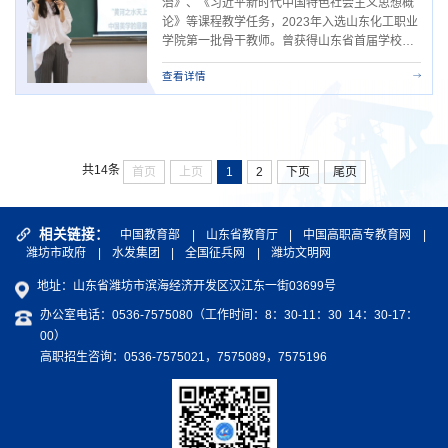
治》、《习近平新时代中国特色社会主义思想概
论》等课程教学任务，2023年入选山东化工职业
学院第一批骨干教师。曾获得山东省首届学校思
政课教学设计大赛一等奖；山东省第二届学校思
查看详情
想政治理论课教学比赛二等奖；山东省国家安全
教育优秀课例二等奖；山东省第十届高校青年教
师教学比赛优秀奖；潍坊市战疫育人主题思政“金
课”主讲；山东化工职业学院青年教师教学比赛一
等奖等省市校级奖项十余项，...
共14条
首页
上页
1
2
下页
尾页
相关链接：
中国教育部
|
山东省教育厅
|
中国高职高专教育网
|
潍坊市政府
|
水发集团
|
全国征兵网
|
潍坊文明网
地址：山东省潍坊市滨海经济开发区汉江东一街03699号
办公室电话：0536-7575080（工作时间：8：30-11：30 14：30-17：
00）
高职招生咨询：0536-7575021，7575089，7575196