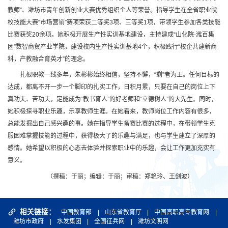
教师”、潍坊市青年创新创业大赛优秀组织个人等荣誉。指导学生在全省职业院
校技能大赛“市场营销”赛项荣获二等奖3项、三等奖1项，带领学生参加各类技能
比赛获奖20余项。她积极开展生产性实训基地建设，主持建成“山化院-潍百集
团”数智商贸产业学院，建设校内生产性实训基地4个，积极践行“校企共建新商
科，产教融合育英才”的理念。
扎根职教一线多年，朱彬彬始终相信，坚持不懈，“剩”者为王。任何目标的
达成，都离不开一步一个脚印的扎实工作，日积月累，只要在自己的岗位上下
真功夫、苦功夫，定能成为“教书育人”的好老师和“立德树人”的大先生。同时，
她积极探寻职业乐趣，乐享教师生涯。在她看来，教师岗位工作内容有很多，
总能发掘出自己感兴趣的事。她在指导学生备赛比赛的过程中，在带领学生克
服困难掌握技能的过程中，获得极大了的乐趣与满足，也与学生建立了深厚的
感情。她希望以积极的心态去体验并探索职业中的乐趣，会让工作更加充实有
意义。
（撰稿：于丽；编辑：于丽；审稿：郑艳玲、王剑波）
相关链接：
中国教育部
|
山东省教育厅
|
中国高职高专教育网
|
潍坊市政府
|
水发集团
|
全国征兵网
|
潍坊文明网