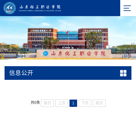
信息公开
共0条
首页
上页
1
下页
尾页