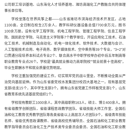
公司职工培训基地、山东海化人才培养基地、潍坊高端化工产教融合共同体理
事长单位等。
学校坐落在世界风筝之都——山东省潍坊市滨海经济技术开发区，占地
1100亩，全日制在校生2万余人，教学科研仪器设备总值7700余万元，图书
100余万册。设有化学工程学院、机电工程学院、管理工程学院、信息工程学
院、国凯航空学院、马克思主义学院等7个教学单位，开设应用化工技术、石油
化工技术、机械制造及自动化、机电一体化技术、软件技术、大数据与会计、
人工智能技术应用、电子商务、数字媒体技术、空中乘务等39个专业，“3+2”对
口贯通分段培养本科试点专业2个、联合高水平中职学校举办初中后五年制高等
职业教育专业点26个。学校是“最具就业推动力高职院校”“就业前景十佳高校”，
毕业生薪酬水平和就业质量优势明显。
学校注重加强党的建设工作，切实筑牢党的战斗堡垒，不断推动全面从严
治党向基层延伸。作为山东省委党校水发集团分校四大基地之一，现有基层党
支部/总支15个，其中学生支部3个。拥有山东省党建工作样板党支部1个，山东
省教育系统先进基层党组织1个。
学校现有教职工1000余人，其中高级职称163人，硕士、博士400余人。拥
有省级教学创新团队、省级课程思政教学团队、省级技能大师工作室、全国石
油和化工教育优秀教学团队等各类省级以上高层次人才团队9个，省级青年技能
名师、省级优秀思政课教师、省级高校优秀辅导员、全国石油和化工职业教育
教学指导委员会石油化工生产技术类专业委员会委员、全国石油和化工职业教