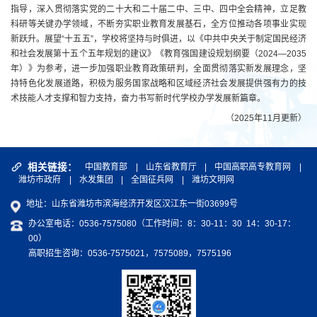
指导，深入贯彻落实党的二十大和二十届二中、三中、四中全会精神，立足教
科研等关键办学领域，不断夯实职业教育发展基石，全方位推动各项事业实现
新跃升。展望“十五五”，学校将坚持与时俱进，以《中共中央关于制定国民经济
和社会发展第十五个五年规划的建议》《教育强国建设规划纲要（2024—2035
年）》为参考，进一步加强职业教育政策研判，全面贯彻落实新发展理念，坚
持特色化发展道路，积极为服务国家战略和区域经济社会发展提供强有力的技
术技能人才支撑和智力支持，奋力书写新时代学校办学发展新篇章。
（2025年11月更新）
相关链接：
中国教育部
|
山东省教育厅
|
中国高职高专教育网
|
潍坊市政府
|
水发集团
|
全国征兵网
|
潍坊文明网
地址：山东省潍坊市滨海经济开发区汉江东一街03699号
办公室电话：0536-7575080（工作时间：8：30-11：30 14：30-17：
00）
高职招生咨询：0536-7575021，7575089，7575196