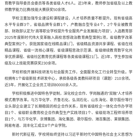
育教学指导委员会委员等各类省级人才6人。近3年来，教师参加省级及以上教
师教学能力比赛/技能大赛获奖50余项。
学校注重加强专业建设和课程建设，人才培养质量不断提升。现有省级高
水平专业群3个，省级品牌专业群1个，产教融合型专业4个，2个专业被教育
部、财政部认定为“高等职业学校提升专业服务产业发展能力项目”。入选教育部
2025年度新时代伟大变革融入高校思想政治教育典型案例1项，省级教学改革
典型案例2个。获批国家级在线精品课1门，省级精品资源共享课程、省级在线
精品课程、省级一流核心课程、省级课程思政示范课、省级继续教育数字化共
享优质课程、省级社区教育优质课程等各类省级课程21门。近3年，学生参加省
级及以上技能竞赛获奖230余项。
学校积极开展科技研发与社会服务工作，全面服务化工行业转型升级。学
校拥有1个省级新技术研发中心，承担各级各类教科研项目（课题）210余项。
近3年，开展化工企业员工培训80000余人次。
学校积极推进中国特色学徒制，深化校企合作、学岗融通的“双融”人才培养
模式教学改革。与万华化学、齐鲁石化、弘润石化、山东海化、歌尔股份等行
业头部企业建立了长期稳固的校企合作关系，现有省级校企一体化合作办学项
目1个、省级职业教育校企合作典型生产实践项目1个、省级现场工程师培养项
目1个，与万华化学、京博集团、海化集团、歌尔股份、潍百集团、莱钢集团、
网易有道、润丰化工成立8个产业学院。
新时代新征程，学校将始终坚持以习近平新时代中国特色社会主义思想为