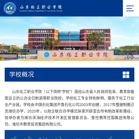
学校概况
山东化工职业学院（以下简称“学校”）是经山东省人民政府批准、教育部备
案设立的公办全日制高等职业院校。学校化工专业特色鲜明，服务于化工行业
全产业链。学校由中国石化集团齐鲁石化公司2003年创建，2017年整建制搬迁
至潍坊办学，2020年，以政企联合办学模式探索开辟混合所有制改革新路径，
现举办者为潍坊滨海经济技术开发区管理委员会、鲁控教育控股集团有限公
司、潍坊市教育投资集团有限公司。