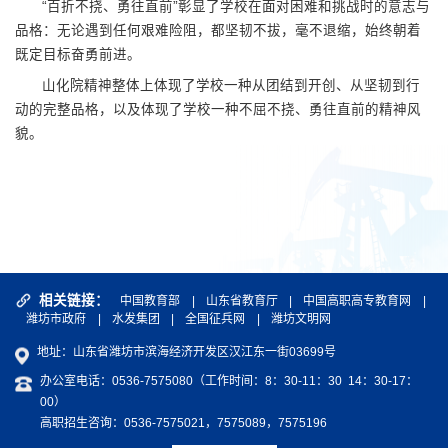
“百折不挠、勇往直前”彰显了学校在面对困难和挑战时的意志与
品格：无论遇到任何艰难险阻，都坚韧不拔，毫不退缩，始终朝着
既定目标奋勇前进。
山化院精神整体上体现了学校一种从团结到开创、从坚韧到行
动的完整品格，以及体现了学校一种不屈不挠、勇往直前的精神风
貌。
相关链接：
中国教育部
|
山东省教育厅
|
中国高职高专教育网
|
潍坊市政府
|
水发集团
|
全国征兵网
|
潍坊文明网
地址：山东省潍坊市滨海经济开发区汉江东一街03699号
办公室电话：0536-7575080（工作时间：8：30-11：30 14：30-17：
00）
高职招生咨询：0536-7575021，7575089，7575196