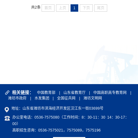
共2条
首页
上页
1
下页
尾页
相关链接：
中国教育部
|
山东省教育厅
|
中国高职高专教育网
|
潍坊市政府
|
水发集团
|
全国征兵网
|
潍坊文明网
地址：山东省潍坊市滨海经济开发区汉江东一街03699号
办公室电话：0536-7575080（工作时间：8：30-11：30 14：30-17：
00）
高职招生咨询：0536-7575021，7575089，7575196