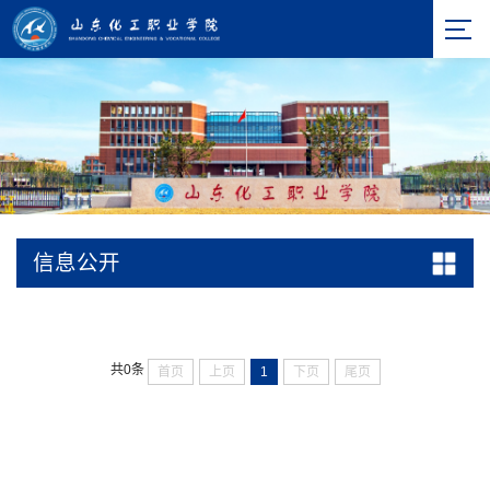
信息公开
共0条
首页
上页
1
下页
尾页