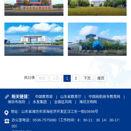
共22条
首页
上页
1
2
下页
尾页
相关链接：
中国教育部
|
山东省教育厅
|
中国高职高专教育网
|
潍坊市政府
|
水发集团
|
全国征兵网
|
潍坊文明网
地址：山东省潍坊市滨海经济开发区汉江东一街03699号
办公室电话：0536-7575080（工作时间：8：30-11：30 14：30-17：
00）