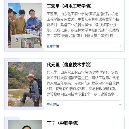
育科学规划党建思政专项课题1项，...
王宏甲（机电工程学院）
王宏甲，山东化工职业学院“双师型”教师，机电
工程学院专任教师，主要从事机电课程教学与技
能培训，具备工业机器人操作二级/技师职业技
能。入校以来，积极探索学生技能培训与实践教
学，荣获“技能兴鲁”职业技能大赛二等奖1项，参
与山东省职业教育“技能大师”工作室1项，参编教
查看详情
材1部，《化工自动化技术》省级高水平专业群
建设专班成员，指导学生获得山东省职业院校技
能大赛三等奖1项，山东省大学生课外学生科技
作品竞赛一等奖1项，...
代元里（信息技术学院）
代元里，山东化工职业学院“双师型”教师，信息
技术学院大数据教研室主任，网络工程师。代老
师入职三年以来，带领团队研发数字化平台软件
6项，获得软件著作权5项，参与教改课题1项，
建设物联网应用技术专业1个，参与建设高水平
专业群1个，参编教材1本。在校园数字化建设之
查看详情
路中，代老师带领团队开发的高校排课系统、新
生报到平台、信访投诉平台等软件已经大面积投
入使用，并且取得了良好反响。其中，高校排课
系统为学校各学院的教务排课工作节约了60%...
丁宁（中职学院）