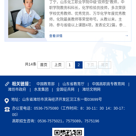
丁宁，山东化工职业学院中级“双师型”教师，中
职学院教务科科长，化学检验员技师，多次荣获
学校优秀教师、优秀党员、万华化学年度优秀教
师，化院最美教师等荣誉称号。从教以来，主
持、参与省级以上课题4项，发表论文2篇，参编
教材1部，获山东省石油和化学工业“十三五”产学
查看详情
研协同创新优秀成果1项，潍坊市产教融合校企
合作典型案例1项，参与建设“山化院-京博”化工
技术产业学院，指导学生参加职业技能比赛，获
奖1项。（撰稿：于丽；...
共14条
首页
上页
1
2
下页
尾页
相关链接：
中国教育部
|
山东省教育厅
|
中国高职高专教育网
|
潍坊市政府
|
水发集团
|
全国征兵网
|
潍坊文明网
地址：山东省潍坊市滨海经济开发区汉江东一街03699号
办公室电话：0536-7575080（工作时间：8：30-11：30 14：30-17：
00）
高职招生咨询：0536-7575021，7575089，7575196