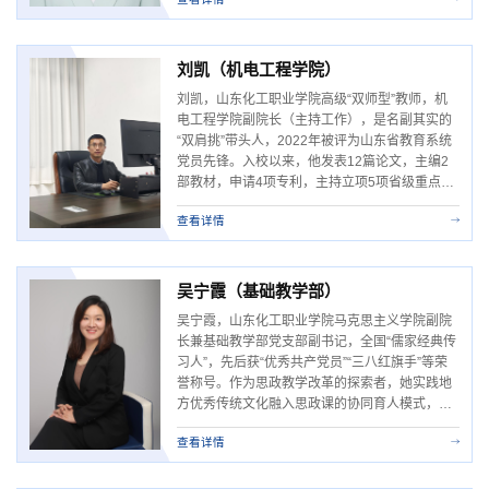
部，发表论文2篇，参与省市级课题3项，主持省
级职业教育精品资源共享课程1门。参与省级重
点教科研项目1项，是省级高水平专业群专班成
员，省级技能大师工作室和省级教育教学创新团
刘凯（机电工程学院）
队骨干成员；...
刘凯，山东化工职业学院高级“双师型”教师，机
电工程学院副院长（主持工作），是名副其实的
“双肩挑”带头人，2022年被评为山东省教育系统
党员先锋。入校以来，他发表12篇论文，主编2
部教材，申请4项专利，主持立项5项省级重点项
目、1个省级高水平专业群、1个省级技能大师工
查看详情
作室和1支省级教育教学创新团队；是地面建设
和油气储运工程师、工业机器人系统操作技师，
是山东省化工行业技术能手、山东省科普专家人
才库工程技术类专家、山东省产教融合专业（...
吴宁霞（基础教学部）
吴宁霞，山东化工职业学院马克思主义学院副院
长兼基础教学部党支部副书记，全国“儒家经典传
习人”，先后获“优秀共产党员”“三八红旗手”等荣
誉称号。作为思政教学改革的探索者，她实践地
方优秀传统文化融入思政课的协同育人模式，助
推学校思政课一体化建设。主持课题获中国电子
查看详情
劳动学会三等奖1项，主持第二届黄炎培职业教
育思想研究规划课题1项、省级课题2项、潍坊市
社会科学规划重点研究专项课题2项、潍坊市教