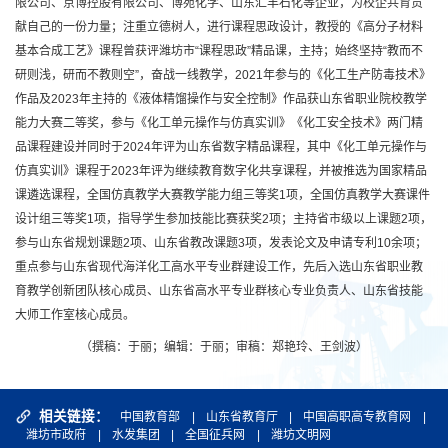
限公司、京博控股有限公司、博苑化学、山东汇丰石化等企业，为校企共育贡
献自己的一份力量；注重立德树人，进行课程思政设计，教授的《高分子材料
基本合成工艺》课程曾获评潍坊市“课程思政”精品课，主持；始终坚持“教而不
研则浅，研而不教则空”，奋战一线教学，2021年参与的《化工生产防毒技术》
作品及2023年主持的《液体精馏操作与安全控制》作品获山东省职业院校教学
能力大赛二等奖，参与《化工单元操作与仿真实训》《化工安全技术》两门精
品课程建设并同时于2024年评为山东省数字精品课程，其中《化工单元操作与
仿真实训》课程于2023年评为继续教育数字化共享课程，并被推选为国家精品
课遴选课程，全国仿真教学大赛教学能力组三等奖1项，全国仿真教学大赛课件
设计组三等奖1项，指导学生参加技能比赛获奖2项；主持省市级以上课题2项，
参与山东省规划课题2项、山东省教改课题3项，发表论文及申请专利10余项；
重点参与山东省现代海洋化工高水平专业群建设工作，先后入选山东省职业教
育教学创新团队核心成员、山东省高水平专业群核心专业负责人、山东省技能
大师工作室核心成员。
（撰稿：于丽；编辑：于丽；审稿：郑艳玲、王剑波）
相关链接：
中国教育部
|
山东省教育厅
|
中国高职高专教育网
|
潍坊市政府
|
水发集团
|
全国征兵网
|
潍坊文明网