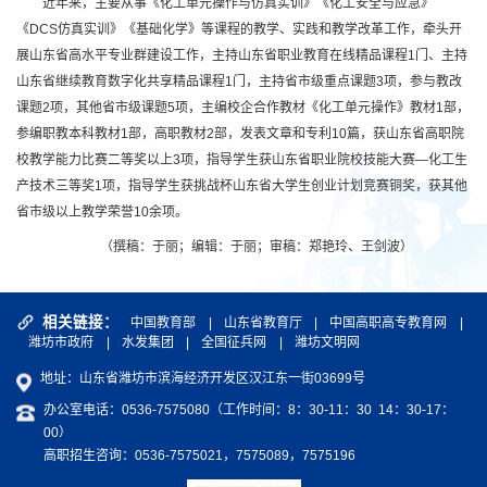
近年来，主要从事《化工单元操作与仿真实训》《化工安全与应急》
《DCS仿真实训》《基础化学》等课程的教学、实践和教学改革工作，牵头开
展山东省高水平专业群建设工作，主持山东省职业教育在线精品课程1门、主持
山东省继续教育数字化共享精品课程1门，主持省市级重点课题3项，参与教改
课题2项，其他省市级课题5项，主编校企合作教材《化工单元操作》教材1部，
参编职教本科教材1部，高职教材2部，发表文章和专利10篇，获山东省高职院
校教学能力比赛二等奖以上3项，指导学生获山东省职业院校技能大赛—化工生
产技术三等奖1项，指导学生获挑战杯山东省大学生创业计划竞赛铜奖，获其他
省市级以上教学荣誉10余项。
（撰稿：于丽；编辑：于丽；审稿：郑艳玲、王剑波）
相关链接：
中国教育部
|
山东省教育厅
|
中国高职高专教育网
|
潍坊市政府
|
水发集团
|
全国征兵网
|
潍坊文明网
地址：山东省潍坊市滨海经济开发区汉江东一街03699号
办公室电话：0536-7575080（工作时间：8：30-11：30 14：30-17：
00）
高职招生咨询：0536-7575021，7575089，7575196