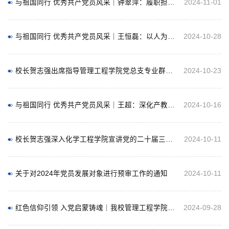
与祖国同行 优秀共产党员风采｜钟翠萍：履职担当守初心 争做新时代优秀党务人
2024-11-01
与祖国同行 优秀共产党员风采｜王恒磊：以人为本，潜心育人，因材施教，全面发展
2024-10-28
校长贺志强出席指导管理工程学院党总支专业群建设主题党日活动
2024-10-23
与祖国同行 优秀共产党员风采｜王超：深化产教融合校企合作，协同育人，全力助推学校高质量发展
2024-10-16
校长贺志强深入化学工程学院宣讲党的二十届三中全会精神
2024-10-11
关于对2024年党员发展对象进行预审工作的通知
2024-10-11
红色信仰引领 入党启蒙铸魂｜我校管理工程学院开展2024级入党启蒙教育
2024-09-28