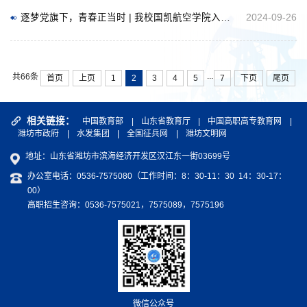
逐梦党旗下，青春正当时 | 我校国凯航空学院入党启蒙教育讲座圆满举行
2024-09-26
...
共66条
首页
上页
1
2
3
4
5
7
下页
尾页
相关链接：
中国教育部
|
山东省教育厅
|
中国高职高专教育网
|
潍坊市政府
|
水发集团
|
全国征兵网
|
潍坊文明网
地址：山东省潍坊市滨海经济开发区汉江东一街03699号
办公室电话：0536-7575080（工作时间：8：30-11：30 14：30-17：
00）
高职招生咨询：0536-7575021，7575089，7575196
微信公众号