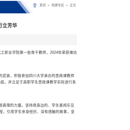
首页
>
党建专区
>
正文
行立芳华
工职业学院第一批骨干教师，2024年荣获潍坊
脑的武装，积极参加四川大学承办的思政课教师
功底，并立足于高职学生思政课教学实际进行系
感悟真理的力量。坚持用身边的、学生喜闻乐见
课程，引用学生亲身经历、深有感触的故事，坚