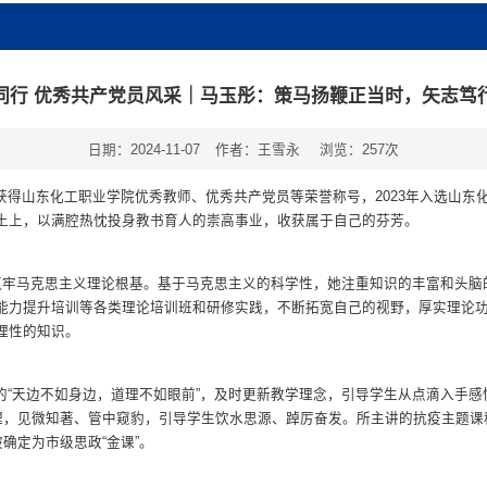
同行 优秀共产党员风采｜马玉彤：策马扬鞭正当时，矢志笃
日期：2024-11-07
作者：王雪永
浏览：
257
次
得山东化工职业学院优秀教师、优秀共产党员等荣誉称号，2023年入选山东化
土上，以满腔热忱投身教书育人的崇高事业，收获属于自己的芬芳。
须筑牢马克思主义理论根基。基于马克思主义的科学性，她注重知识的丰富和头
能力提升培训等各类理论培训班和研修实践，不断拓宽自己的视野，厚实理论
理性的知识。
的“天边不如身边，道理不如眼前”，及时更新教学理念，引导学生从点滴入手
道理，见微知著、管中窥豹，引导学生饮水思源、踔厉奋发。所主讲的抗疫主题
确定为市级思政“金课”。