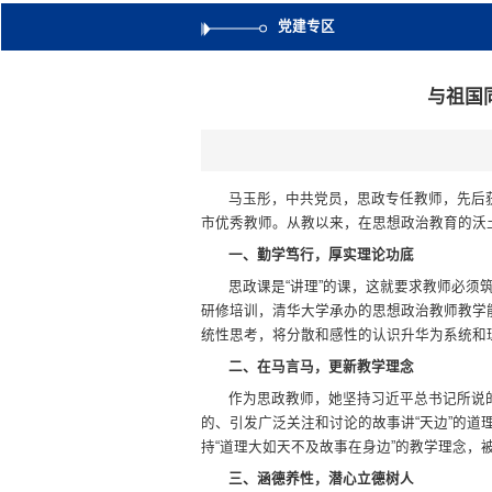
党建专区
与祖国
马玉彤，中共党员，思政专任教师，先后获
市优秀教师。从教以来，在思想政治教育的沃
一、勤学笃行，厚实理论功底
思政课是“讲理”的课，这就要求教师必
研修培训，清华大学承办的思想政治教师教学
统性思考，将分散和感性的认识升华为系统和
二、在马言马，更新教学理念
作为思政教师，她坚持习近平总书记所说
的、引发广泛关注和讨论的故事讲“天边”的
持“道理大如天不及故事在身边”的教学理念，被
三、涵德养性，潜心立德树人