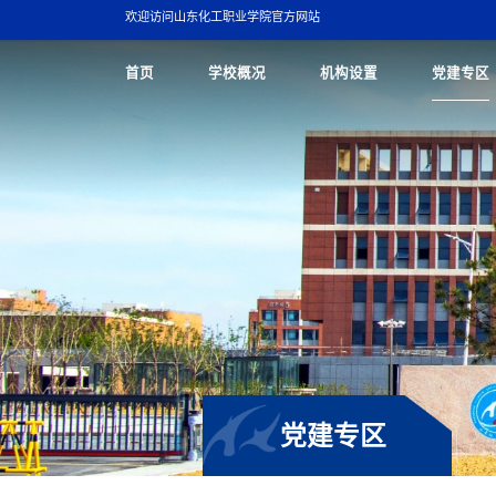
欢迎访问山东化工职业学院官方网站
首页
学校概况
机构设置
党建专区
党建专区