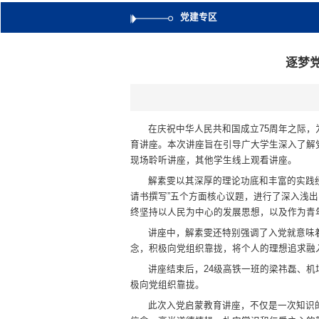
党建专区
逐梦
在庆祝中华人民共和国成立75周年之际，
育讲座。本次讲座旨在引导广大学生深入了解
现场聆听讲座，其他学生线上观看讲座。
解素雯以其深厚的理论功底和丰富的实践经验
请书撰写”五个方面核心议题，进行了深入浅
终坚持以人民为中心的发展思想，以及作为青
讲座中，解素雯还特别强调了入党就意味
念，积极向党组织靠拢，将个人的理想追求融
讲座结束后，24级高铁一班的梁祎磊、
极向党组织靠拢。
此次入党启蒙教育讲座，不仅是一次知识