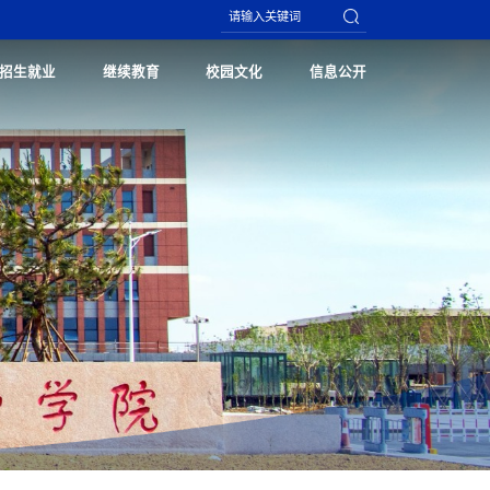
招生就业
继续教育
校园文化
信息公开