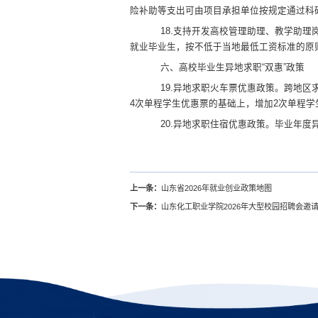
险补助等支出可由项目承担单位按规定通过科
18.
支持开发高校管理助理、教学助理
就业毕业生
，
按不低于当地最低工资标准的原
六、
高校毕业生异地求职
“双惠”政策
1
9
.
异地求职
火车票优惠政策。
跨地区
4
次单程学生优惠票的基础上，增加
2
次单程学
20
.
异地求职
住宿优惠政策
。毕业年度
上一条：
山东省2026年就业创业政策地图
下一条：
山东化工职业学院2026年大型校园招聘会邀