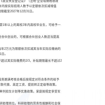
《就业失业登记证》（注
明
“企业吸纳税收政
年内按实际招用人数予以定额依次扣减增值
期限截
至
2027
年
12
月
31
日。
营
1
年以上的离校
2
年内高校毕业生，可给予一
对合伙创业的，可根据合伙创业人数适当提高
每年
2
万元为限额依次扣减其当年实际应缴纳的
1
日。
不超过其实际缴费的
2/3
，补贴期限最长不超过
2
服务期满考核合格后按规定对符合条件的给予
贷款代偿、高定工资、提前转正定级等政策。
单列招生计划等优惠政策。家庭按规定享受军
研助理岗位。科研助理的劳务性报酬和社会保