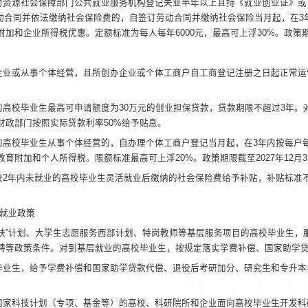
力资源社会保障部门公共就业服务机构登记失业半年以上且持《就业创业证》
或
动合同并依法缴纳社会保险费的，自签订劳动合同并缴纳社会保险当月起，在
3
附加和企业所得税优惠。定额标准为每人每年
6000
元，最高可上浮
30%
。
政策
企业或从事个体经
营，且所创办企业或个体工商户自工商登记注册之日起正常运
的高校毕业生最高
可申请额度为
30
万元的创业担保贷款，贷款期限不超过
3
年。
财政部门按照实际贷款利率
50%
给予贴息。
的高校毕业生从事
个体经营的，自办理个体工商户登记当月起，在
3
年内按每户
教育附加和个人所得税。限额标准最高可上浮
20%
。
政策期限截
至
2027
年
12
月
3
校
2
年内未就业的
高校毕业生灵活就业后缴纳的社会保险费给予补贴，补贴标准
就业政策
扶”
计划、大学
生志愿服务西部计划、特岗教师等基层服务项目的高校毕业生，
聘等政策条件。对到基层就业的高校毕业生，按规定落实学费补偿、国家助学
毕业生，给予学费
补偿和国家助学贷款代偿、退役后考研加分、研究生和专升本
国家科技计划（专
项、基金等）的高校、科研院所和企业面向高校毕业生开发科