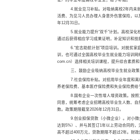
4.
就业见习补贴
。
对吸纳离校
2
年内未
活费、为见习人员办理人身意外伤害保险，以
年
12
月
31
日。
5.
就业能力提升
“双千”计划。
高校深化
通过后
获得相应学习成果证明，
补足知识和技
6.
“
宏志助航计划
”
项目培训
。
对脱贫家
训，也可通过
全国高校毕业生就业能力培训网
com.cn
）选择
相关
培训课程，
提升综合素质和
三、鼓励企业吸纳高校毕业生就业政策
7
.
社会保险补贴
。
对招用毕业年度和离
养老保险费、基本医疗保险费和失业保险费给
8
.
国有企业一次性增人增资政策
。
按照
同意，统筹考虑企业招聘高校毕业生人数、自
数。
政策期限截
至
2026
年
12
月
31
日。
9
.
创业担保贷款（小微企业）
。
对小微
达到
5%
）、并与其签订
1
年以上劳动合同的，
高不超过
400
万元，贷款期限不超过
2
年。财政