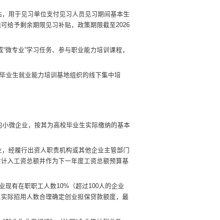
贴，用于见习单位支付见习人员见习期间基本生
地可给予剩余期限见习补贴，
政策期限截
至
2026
成
“微专业”学习任务、
参与职业能力培训课程
，
毕业生就业能力培训基地组织的线下集中培
的小微企业，按其为高校毕业生实际缴纳的基本
业，经履行出资人职责机构或其他企业主管部门
实计入工资总额并作为下一年度工资总额预算基
业现有在职职工人数
10%
（超过
100
人的企业
业实际招用人数合理确定创业担保贷款额度，最