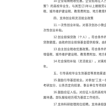
10
.
企业吸纳税收优惠
。
企业招用在人
策”
）的高校毕业生，与其签订
1
年以上期限劳
税、城市维护建设税、教育费附加、地方教育
四、支持创业和灵活就业政策
11
.
一次性创业补贴
。
对首次创办小微
次性创业补贴。
1
2
.
创业担保贷款（个人）
。
符合条件
贷款额度。由政府创业担保基金提供担保，由
1
3
.
自主创业税收优惠政策
。
符合条件
增值税、城市维护建设税、教育费附加、地方
1
4
.
社会保险补贴（灵活就业）
。
对离
年。
五、引导高校毕业生到基层等其他渠道
1
5
.
鼓励引导基层就业
。
对参加
“三支一
考研加分、公务员定向招录、事业单位专项招
1
6
.
鼓励应征入伍
。
对应征入伍的高校
属待遇。部队服役经历视为基层工作经历。
1
7
.
支持科研助理岗位招聘
。
支持承担