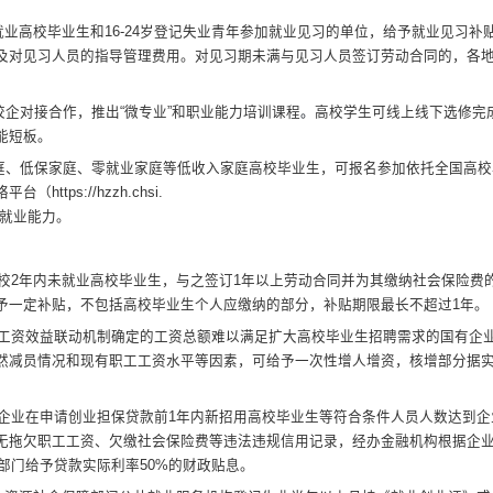
就业高校毕业生
和
16
-
24
岁登记失业青年参加就业见习的单位，给予就业见习补
及对见习人员的指导管理费用。对见习期未满与见习人员签订劳动合同的，各
校企对接合作，
推
出
“微专业”和职业能力培训课程
。
高校学生可线上线下选修完
能短板
。
庭、低保家庭、
零就业家庭等低收入家庭高校毕业生，可报名参加依托全国高校
络平台
（
https://hzzh.chsi.
就业能力
。
校
2
年内未就业
高校毕业生，与之签订
1
年以上劳动合同并为其缴纳社会保险费
予一定补贴，不包括高校毕业生个人应缴纳的部分，补贴期限最长不超过
1
年。
工资效益联动机
制确定的工资总额难以满足扩大高校毕业生招聘需求的国有企
然减员情况和现有职工工资水平等因素，可给予一次性增人增资，核增部分据
企业在申请创业
担保贷款前
1
年内新招用高校毕业生等符合条件人员人数达到企
无拖欠职工工资、欠缴社会保险费等违法违规信用记录，经办金融机构根据企
部门给予贷款实际利率
50%
的财政贴息。