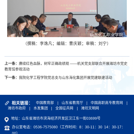
（撰稿：李逸凡；编辑：曹庆颖；审稿：刘宁）
上一条：
赓续红色血脉，树牢正确政绩观 ——机关党支部联合开展潍坊市党史
教育馆参观活动
下一条：
我院化学工程学院党总支与山东海化集团开展党建联建活动
相关链接：
中国教育部
|
山东省教育厅
|
中国高职高专教育网
|
潍坊市政府
|
水发集团
|
全国征兵网
|
潍坊文明网
地址：山东省潍坊市滨海经济开发区汉江东一街03699号
办公室电话：0536-7575080（工作时间：8：30-11：30 14：30-17：
00）