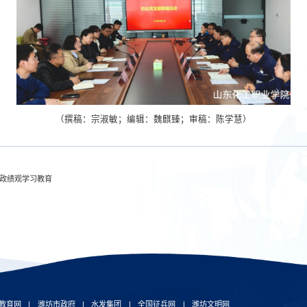
（撰稿：宗淑敏；编辑：魏麒臻；审稿：陈学慧）
政绩观学习教育
教育网
|
潍坊市政府
|
水发集团
|
全国征兵网
|
潍坊文明网