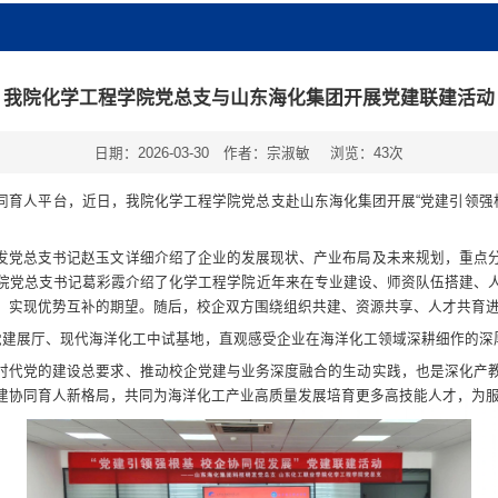
我院化学工程学院党总支与山东海化集团开展党建联建活动
日期：2026-03-30
作者：宗淑敏
浏览：
43
次
同育人平台，近日，我院化学工程学院党总支赴山东海化集团开展“党建引领强根
发党总支书记赵玉文详细介绍了企业的发展现状、产业布局及未来规划，重点
院党总支书记葛彩霞介绍了化学工程学院近年来在专业建设、师资队伍搭建、
、实现优势互补的期望。随后，校企双方围绕组织共建、资源共享、人才共育
”党建展厅、现代海洋化工中试基地，直观感受企业在海洋化工领域深耕细作的深
时代党的建设总要求、推动校企党建与业务深度融合的生动实践，也是深化产
建协同育人新格局，共同为海洋化工产业高质量发展培育更多高技能人才，为