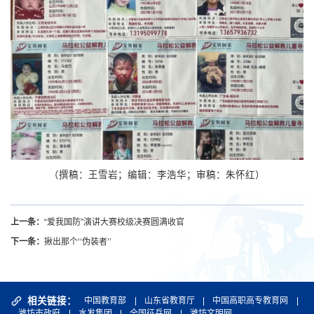
（撰稿：王雪岩；编辑：李浩华；审稿：朱怀红）
上一条：
“爱我国防”演讲大赛校级决赛圆满收官
下一条：
揪出那个‘‘伪装者’’
相关链接：
中国教育部
|
山东省教育厅
|
中国高职高专教育网
|
潍坊市政府
|
水发集团
|
全国征兵网
|
潍坊文明网