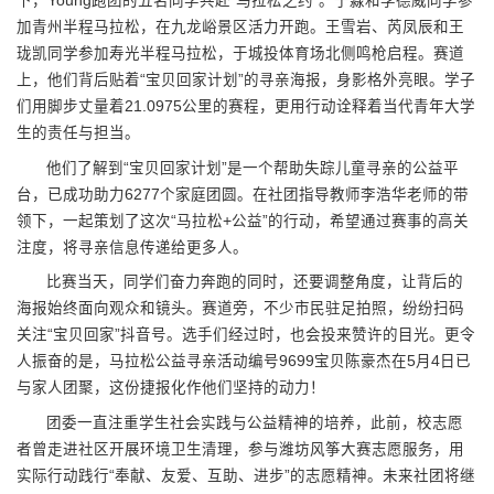
下，Young跑团的五名同学共赴“马拉松之约”。于淼和李德威同学参
加青州半程马拉松，在九龙峪景区活力开跑。王雪岩、芮凤辰和王
珑凯同学参加寿光半程马拉松，于城投体育场北侧鸣枪启程。赛道
上，他们背后贴着“宝贝回家计划”的寻亲海报，身影格外亮眼。学子
们用脚步丈量着21.0975公里的赛程，更用行动诠释着当代青年大学
生的责任与担当。
他们了解到“宝贝回家计划”是一个帮助失踪儿童寻亲的公益平
台，已成功助力6277个家庭团圆。在社团指导教师李浩华老师的带
领下，一起策划了这次“马拉松+公益”的行动，希望通过赛事的高关
注度，将寻亲信息传递给更多人。
比赛当天，同学们奋力奔跑的同时，还要调整角度，让背后的
海报始终面向观众和镜头。赛道旁，不少市民驻足拍照，纷纷扫码
关注“宝贝回家”抖音号。选手们经过时，也会投来赞许的目光。更令
人振奋的是，马拉松公益寻亲活动编号9699宝贝陈豪杰在5月4日已
与家人团聚，这份捷报化作他们坚持的动力！
团委一直注重学生社会实践与公益精神的培养，此前，校志愿
者曾走进社区开展环境卫生清理，参与潍坊风筝大赛志愿服务，用
实际行动践行“奉献、友爱、互助、进步”的志愿精神。未来社团将继