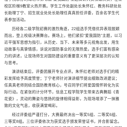
校区阶梯9教室火热开赛。学生工作处副处长朱怀红、教务科研处处
长助理丁宁、招生就业处处长助理任真真担任评委，百余名学生代
表参加活动。
历经各二级学院初赛的激烈角逐，22组选手凭借优异表现脱颖
而出，登上校级决赛舞台。赛场上，他们紧扣“爱我国防”主题，以习
近平强军思想为指引，从历史、当下、未来等多元视角出发，用生
动故事与真挚情感，诉说对国防事业的无限热爱。选手们富有感染
力的讲述，让现场师生对国防建设的重要意义有了更深层次的认知
与思考。
演讲结束后，评委团展开专业点评。朱怀红老师对选手们的精
彩发挥给予高度赞誉；丁宁老师针对演讲细节提出细致改进建议；
任真真老师则结合国防教育核心，号召同学们将爱国情怀转化为实
际行动。在紧张的计分环节，信息工程学院学生带来古典舞蹈《青
花瓷》，灵动的舞姿与悠扬的旋律相得益彰，为现场增添了一抹雅
致的文化气息，收获满堂喝彩。
经过评委组严谨打分，大赛最终决出一等奖5组、二等奖6组、
三等奖8组。三位评委依次为获奖选手颁发荣誉证书，并合影留念。