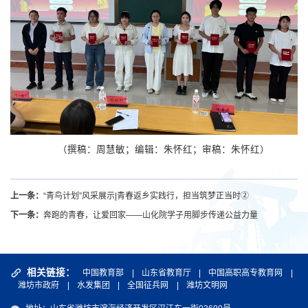
（撰稿：周慧敏；编辑：朱怀红；审稿：朱怀红）
上一条：
“青鸟计划”风采展示|青春返乡实践行，担当筑梦正当时②
下一条：
奔跑的青春，让爱回家——山化院学子用脚步传递公益力量
相关链接：
中国教育部
|
山东省教育厅
|
中国高职高专教育网
|
潍坊市政府
|
水发集团
|
全国征兵网
|
潍坊文明网