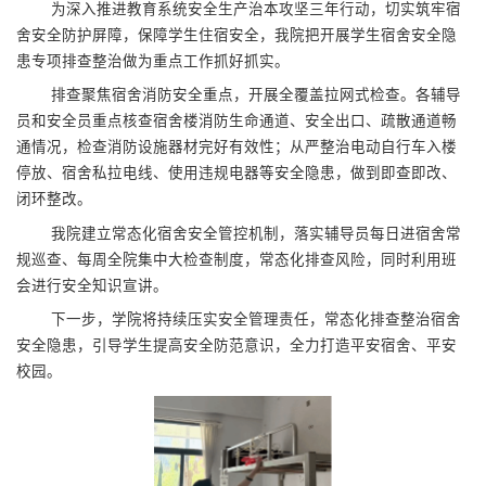
为深入推进教育系统安全生产治本攻坚三年行动，切实筑牢宿
舍安全防护屏障，保障学生住宿安全，我院
把
开展学生宿舍安全隐
患专项排查整治
做为重点工作抓好抓实
。
排查聚焦宿舍消防安全重点，开展全覆盖拉网式检查。
各辅导
员和安全
员重点核查宿舍楼消防生命通道、安全出口、疏散通道畅
通情况，检查消防设施器材完好有效性；从严整治电动自行车入楼
停放
、
宿舍私拉电线、使用违规电器等安全隐患，做到即查即改、
闭环整改。
我院建立常态化宿舍安全管控机制，落实辅导员每日进宿舍常
规巡查、每周全院集中大检查制度，常态化排查风险
，同时利用班
会进行
安全知识宣讲。
下一步，学院将持续压实安全管理责任，常态化排查整治宿舍
安全隐患，引导学生提高安全防范意识，全力打造平安宿舍、平安
校园。