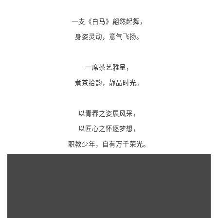
一支《白马》翩然起舞，
身姿灵动，意气飞扬。
一席茶艺雅呈，
煮茶拾韵，静品时光。
以青春之姿展风采，
以匠心之怀逐梦想，
职教少年，自有万千荣光。