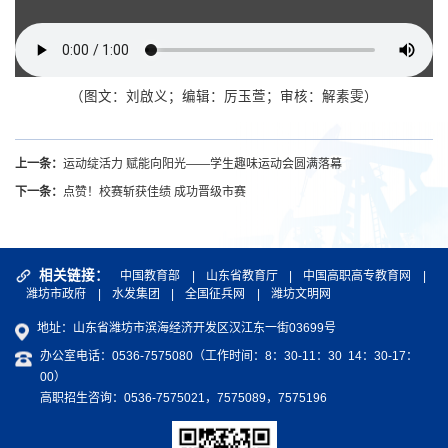
（
图文：刘啟义；编辑：厉玉萱；审核：解素雯
）
上一条：
运动绽活力 赋能向阳光——学生趣味运动会圆满落幕
下一条：
点赞！校赛斩获佳绩 成功晋级市赛
相关链接：
中国教育部
|
山东省教育厅
|
中国高职高专教育网
|
潍坊市政府
|
水发集团
|
全国征兵网
|
潍坊文明网
地址：山东省潍坊市滨海经济开发区汉江东一街03699号
办公室电话：0536-7575080（工作时间：8：30-11：30 14：30-17：
00）
高职招生咨询：0536-7575021，7575089，7575196