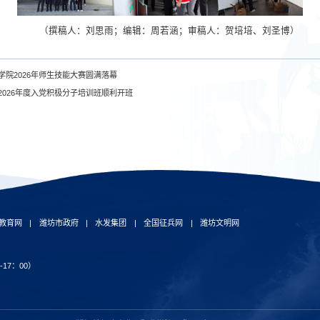
（撰稿人：刘思雨；编辑：周若涵；审稿人：贺培培、刘圣博）
学院2026年师生技能大赛圆满落幕
2026年度入党积极分子培训班顺利开班
教育网
|
潍坊市政府
|
水发集团
|
全国征兵网
|
潍坊文明网
-17：00）