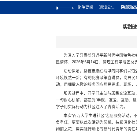
化院要闻
通知公告
院部动态
实践
为深入学习贯彻习近平新时代中国特色社
民情怀，2026年5月14日，管理工程学院
活动伊始，身着志愿红马甲的同学们以饱
环境焕然一新；有的化身政策宣讲员，向居民
动，用细致入微的服务回应居民需求。现场，
服务过程中，同学们主动与居民交流互动
一句耐心讲解，都是对“奉献、友爱、互助、进
学子用实际行动为社区注入了青春活力。
本次“百万大学生进社区”志愿服务活动
负重任，更要以此次活动为契机，持续深化社
绚丽之花，用实际行动书写新时代青年的责任