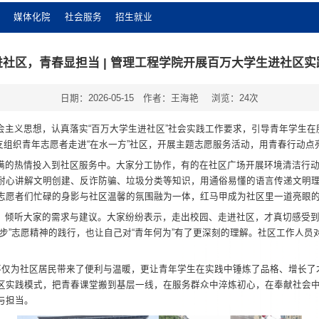
媒体化院
社会服务
招生就业
进社区，青春显担当 | 管理工程学院开展百万大学生进社区实
日期：2026-05-15
作者：王海艳
浏览：
24
次
会主义思想，认真落实“百万大学生进社区”社会实践工作要求，引导青年学生
团总支组织青年志愿者走进“在水一方”社区，开展主题志愿服务活动，用青春行动点
满的热情投入到社区服务中。大家分工协作，有的在社区广场开展环境清洁行
耐心讲解文明创建、反诈防骗、垃圾分类等知识，用通俗易懂的语言传递文明
志愿者们忙碌的身影与社区温馨的氛围融为一体，红马甲成为社区里一道亮眼
，倾听大家的需求与建议。大家纷纷表示，走出校园、走进社区，才真切感受
步”志愿精神的践行，也让自己对“青年何为”有了更深刻的理解。社区工作人
，不仅为社区居民带来了便利与温暖，更让青年学生在实践中锤炼了品格、增长
区实践模式，把青春课堂搬到基层一线，在服务群众中淬炼初心，在奉献社会
与担当。