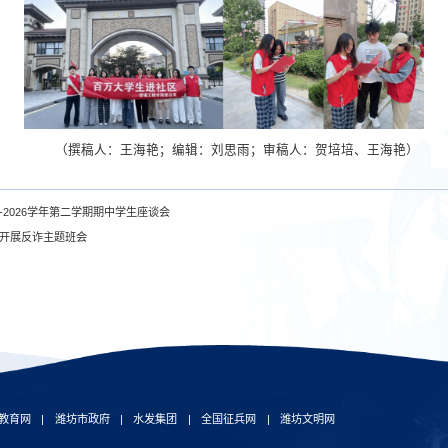
（撰稿人：王海艳；编辑：刘思雨；审稿人：贺培培、王海艳）
5-2026学年第二学期期中学生座谈会
开展反诈主题班会
教育网
|
潍坊市政府
|
水发集团
|
全国征兵网
|
潍坊文明网