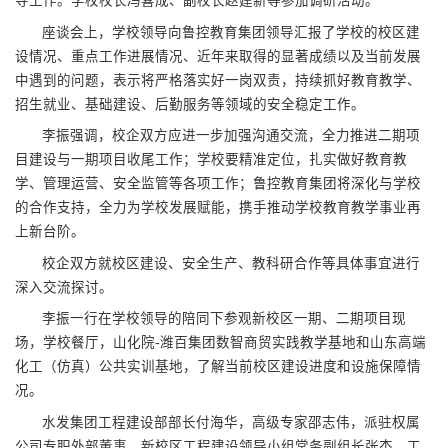
导工作。学校校长冯喜成、副校长赵建新等参加调研活动。
座谈会上，学校领导向鲁控教育集团领导汇报了学校的校区建
设情况、重点工作进展情况、近年来取得的显著成绩以及当前发展
中遇到的问题，表示将严格落实好一岗双责，持续抓好教育教学、
招生就业、基础建设、后勤服务等领域的安全稳定工作。
李振强调，校企双方应进一步加强沟通交流，全力推进二期项
目建设与一期项目收尾工作；学校要精准定位，扎实做好教育教
学、管理运营、安全监管等各项工作；鲁控教育集团将深化与学校
的合作支持，全力为学校发展赋能，携手推动学校教育教学事业再
上新台阶。
校企双方就校区建设、安全生产、教科研合作等具体事宜进行
深入交流探讨。
李振一行在学校领导的陪同下参观新校区一期、二期项目现
场，学校餐厅，山化院-潍百集团数智商贸实践教学基地和山东高端
化工（仿真）公共实训基地，了解当前校区建设进度和设施保障情
况。
水发集团工程建设部部长付海华，高级专家邵志伟，派驻权属
公司专职外部董事、新校区工程建设领导小组常务副组长张杰，工