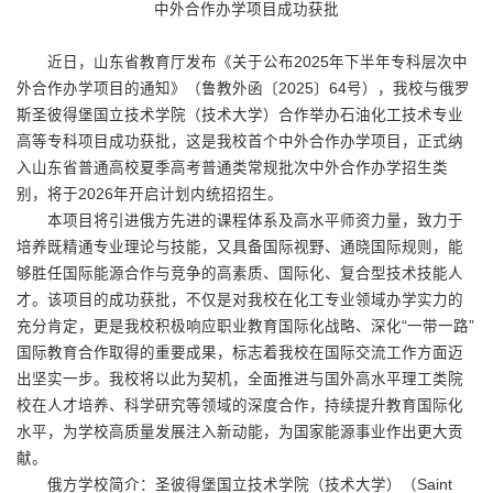
中外合作办学项目成功获批
近日，山东省教育厅发布《关于公布2025年下半年专科层次中
外合作办学项目
的通知》（鲁教外函〔2025〕64号），我校与俄罗
斯圣彼得堡国立技术学院（技术大学）合作举办石油化工技术专业
高等专科项目成功获批，这是我校首个中外合作办学项目，正式纳
入山东省普通高校夏季高考普通类常规批次中外合作办学招生类
别，将于2026年开启计划内统招招生。
本项目将引进俄方先进的课程体系及高水平师资力量，致力于
培养既精通专业理论与技能，又具备国际视野、通晓国际规则，能
够胜任国际能源合作与竞争的高素质、国际化、复合型技术技能人
才。该项目的成功获批，不仅是对我校在化工专业领域办学实力的
充分肯定，更是我校积极响应职业教育国际化战略、深化“一带一路”
国际教育合作取得的重要成果，标志着我校在国际交流工作方面迈
出坚实一步。我校将以此为契机，全面推进与国外高水平理工类院
校在人才培养、科学研究等领域的深度合作，持续提升教育国际化
水平，为学校高质量发展注入新动能，为国家能源事业作出更大贡
献。
俄方学校简介：圣彼得堡国立技术学院（技术大学）（Saint