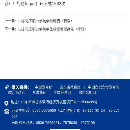
订）》的通知.pdf
】已下载
1582
次
上一条：
山东化工职业学院会议制度（转载）
下一条：
山东化工职业学院学生档案管理办法（修订）
相关链接：
中国教育部
|
山东省教育厅
|
中国高职高专教育网
|
潍坊市政府
|
水发集团
|
全国征兵网
|
潍坊文明网
地址：山东省潍坊市滨海经济开发区汉江东一街03699号
办公室电话：0536-7575080（工作时间：8：30-11：30 14：30-17：
00）
高职招生咨询：0536-7575021，7575089，7575196