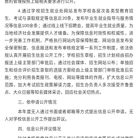
费的管理按照上级相关要求进行公开。
4.
通过学校招生就业处网站发布学校各层次各类型教育招
生、考试与录取规定等信息近
20
条，发布毕业生就业指导与服务情
况等信息
100
余条；通过线上线下招聘会，提高毕业生就业质量，为
当地经济社会发展提供人才储备。为保障信息时效性和权威性，进
一步完善工作机制，严格执行网站内容保障制度、网站信息发布安
全保密制度、信息报送和发布审核规定等一系列工作制度，依法依
规认真开展招生信息公开工作；学校招生章程、招生计划经由招办
报送上级主管部门审批后，通过社会媒体、招生网站公布；单独招
生和综合评价招生录取的选拔方案经由上级主管部门审核批准后实
施；充分利用各类报刊、电视、网站等媒体的作用，扩大信息公开
范围，加大考试招生政策解读力度，招生办负责人多次接受齐鲁壹
点、大众日报等知名媒体采访，回应社会关切热点。
三、依申请公开情况
本年度无人通过书面或者邮箱等方式提出信息公开申请。无
人对学校信息公开工作提出异议。
四、
信息公开评议情况