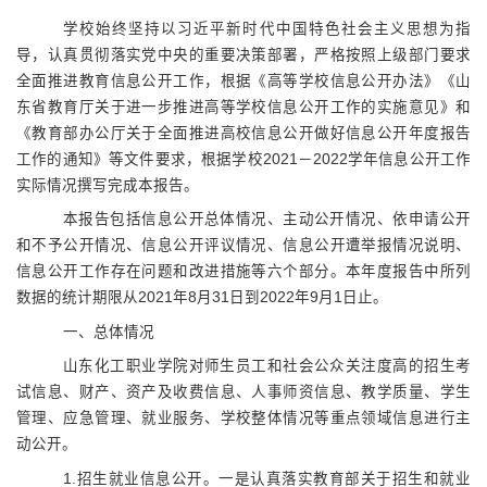
学校始终坚持以习近平新时代中国特色社会主义思想为指
导，认真贯彻落实党中央的重要决策部署，严格按照上级部门要求
全面推进教育信息公开工作，根据《高等学校信息公开办法》《山
东省教育厅关于进一步推进高等学校信息公开工作的实施意见》和
《教育部办公厅关于全面推进高校信息公开做好信息公开年度报告
工作的通知》等文件要求，根据学校
2021
－
2022
学年信息公开工作
实际情况撰写完成本报告。
本报告包括信息公开总体情况、主动公开情况、依申请公开
和不予公开情况、信息公开评议情况、信息公开遭举报情况说明、
信息公开工作存在问题和改进措施等六个部分。本年度报告中所列
数据的统计期限从
2021
年
8
月
31
日到
2022
年
9
月
1
日止。
一、总体情况
山东化工职业学院对师生员工和社会公众关注度高的招生考
试信息、财产、资产及收费信息、人事师资信息、教学质量、学生
管理、应急管理、就业服务、学校整体情况等重点领域信息进行主
动公开。
1.
招生就业信息公开。一是认真落实教育部关于招生和就业