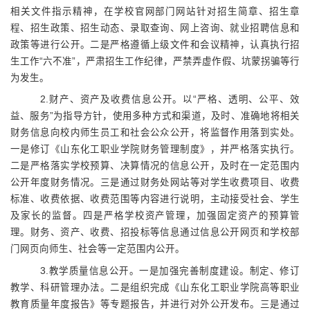
相关文件指示精神，在学校官网部门网站针对招生简章、招生章
程、招生政策、招生动态、录取查询、网上咨询、就业招聘信息和
政策等进行公开。二是严格遵循上级文件和会议精神，认真执行招
生工作“六不准”，严肃招生工作纪律，严禁弄虚作假、坑蒙拐骗等行
为发生。
2.
财产、资产及收费信息公开。以“严格、透明、公平、效
益、服务”为指导方针，使用多种方式和渠道，及时、准确地将相关
财务信息向校内师生员工和社会公众公开，将监督作用落到实处。
一是修订《山东化工职业学院财务管理制度》，并严格落实执行。
二是严格落实学校预算、决算情况的信息公开，及时在一定范围内
公开年度财务情况。三是通过财务处网站等对学生收费项目、收费
标准、收费依据、收费范围等内容进行说明，主动接受社会、学生
及家长的监督。四是严格学校资产管理，加强固定资产的预算管
理。财务、资产、收费、招投标等信息通过信息公开网页和学校部
门网页向师生、社会等一定范围内公开。
3.
教学质量信息公开。一是加强完善制度建设。制定、修订
教学、科研管理办法。二是组织完成《
山东化工职业学院高等职业
教育质量年度报告
》等专题报告，并进行对外公开发布。三是通过