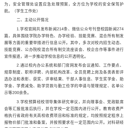
为，安全管理处设置应急处理预案，全方位为学校的安全保驾护
航。（学生工作处）
二、主动公开情况
1.
学校官网共发布新闻
214
条、微信公众号刊登校园新闻
274
篇，具体围绕学院办学特色、办学经验、技能竞赛、混合所有制发
展等方面的重要举措进行信息公开。其中，多次对校内招生动态、
技能竞赛、公办院校混合所有制交流座谈会、校企合作等事件进行
宣传报道，进一步推动学校信息的公开透明化。
2.
通过校内办公系统和部门官网发布会议通知、工作要点、
规章制度、职称评聘、内部机构改革、全员竞聘上岗及各类表彰评
选办法和表彰、获奖、评审结果、干部人事信息、学生奖学金、助
学金、学费减免、助学贷款与勤工俭学的申请与管理规定、名单公
示等
200
余条。
3.
学校预算经校领导集体研究审议，并向理事会、党政联席
会等汇报批准后执行，并在学校一定范围内进行公开。教育收费严
格执行省政府有关高校收费项目和标准的规定，均按照规定程序上
报物价部门批准和备案，并按照要求在一定范围内公开。对科研经