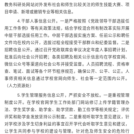
教务科研处网站对外发布社会和师生比较关注的师生技能大赛、项
目申请、新增或撤销专业等相关信息。
4.
干部人事信息公开。一是严格按照《党政领导干部选拔任
用工作条例》等有关政策法规，结合学校混合所有制改革实际开展
中层干部选拔任用工作。中层干部选拔实施方案、任前公示和聘任
文件均在校内公开，选拔过程全程接受干部群众和纪委监督。二是
招聘信息公开。通过召开党政联席会审议决定年度人事招聘计划，
批准后向社会公开招聘；各类招聘及相关公示信息均在学校官网、
微信公众号等渠道向社会公布并接受监督。人员招聘流程、资格审
查、笔试、面试等各个环节程序规范，确保公开、公平、公正。人
事师资相关信息通过学校官网向师生、社会等一定范围内公开。
（人力资源处）
5.
学生管理服务信息公开，严抓安全不放松。一是重视管理
制度公开。在学校官网学生工作处部门网站修订上传学籍管理办
法、学生奖学金、助学金、助学贷款、勤工俭学等相关规定；评优
评奖和助学金发放坚持公示制度。二是重视听取学生意见建议，针
对学校涉及学生切身利益的事宜召开学代会听取学生意见和建议，
让学生共同参与学校的建设与管理。针对危及师生安全的危险行