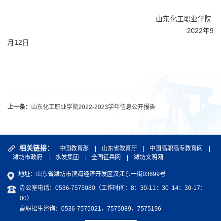
山东化工职业学院
2022
年
9
月
12
日
上一条：
山东化工职业学院2022-2023学年信息公开报告
相关链接：
中国教育部
|
山东省教育厅
|
中国高职高专教育网
|
潍坊市政府
|
水发集团
|
全国征兵网
|
潍坊文明网
地址：山东省潍坊市滨海经济开发区汉江东一街03699号
办公室电话：0536-7575080（工作时间：8：30-11：30 14：30-17：
00）
高职招生咨询：0536-7575021，7575089，7575196