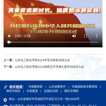
上一条：
山东化工职业学院2024年军训表彰总结大会
下一条：
山东化工职业学院2024级新生开学典礼暨军训动员大会
相关链接：
中国教育部
|
山东省教育厅
|
中国高职高专教育网
|
潍坊市政府
|
水发集团
|
全国征兵网
|
潍坊文明网
地址：山东省潍坊市滨海经济开发区汉江东一街03699号
办公室电话：0536-7575080（工作时间：8：30-11：30 14：30-17：