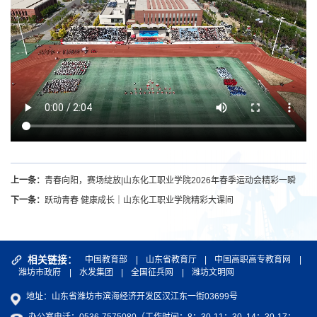
上一条：
青春向阳，赛场绽放|山东化工职业学院2026年春季运动会精彩一瞬
下一条：
跃动青春 健康成长｜山东化工职业学院精彩大课间
相关链接：
中国教育部
|
山东省教育厅
|
中国高职高专教育网
|
潍坊市政府
|
水发集团
|
全国征兵网
|
潍坊文明网
地址：山东省潍坊市滨海经济开发区汉江东一街03699号
办公室电话：0536-7575080（工作时间：8：30-11：30 14：30-17：