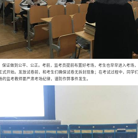
，保证做到公平、公正。考前，监考员提前布置好考场，考生也早早进入考场
正式开始。发放试卷前，和考生们确保试卷无拆封现象；在考试过程中，同学
场的监考教师要严肃考场纪律，谨防作弊事件发生。