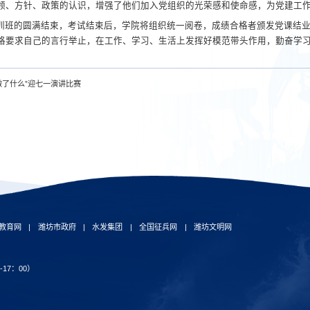
领、方针、政策的认识，增强了他们加入党组织的光荣感和使命感，为党建工
训班的圆满结束，考试结束后，学院将组织统一阅卷，成绩合格者颁发党课结
格要求自己的言行举止，在工作、学习、生活上发挥好模范带头作用，勤奋学
做了什么”迎七一演讲比赛
教育网
|
潍坊市政府
|
水发集团
|
全国征兵网
|
潍坊文明网
-17：00）