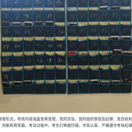
闭卷形式，考核内容涵盖党章党规、党的宗旨、党的组织原则及纪律、党员权
选择、判断和简答题。考试过程中，考生们审题仔细，作答认真，严格遵守考场纪