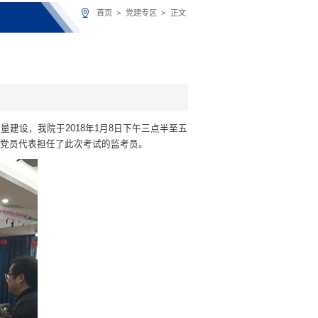
首页
>
党建专区
>
正文
建设，我院于2018年1月8日下午三点半至五
及党员代表担任了此次考试的监考员。