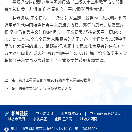
学院党委组织部钟翠萍老师传达了上级关于主题教育活动的部
署动员讲话，并讲授了“不忘初心、牢记使命”专题党课。
钟老师以“不忘初心、牢记使命”为主题，就党的十九大精神和习
近平新时代中国特色社会主义思想的收获、感悟与思考，从高擎旗
帜:坚守马克思主义信仰的“恒心”、不忘初衷:坚持党领导一切的忠
心、勿忘本来:全心全意为人民服务的赤子之心、牢记使命:实现中华
民族伟大复兴的雄心、砥砺前行:实现中华民族伟大复兴的信心五个
方面对中国共产党人的“初心”到底是什么展开讲解，给全体学生入党
积极分子和党员发展对象上了一堂图文并茂的专题党课。
上一条：
管理工程党支部开展2019级新生入党启蒙教育
下一条：
机关党支部召开接收预备党员大会
相关链接：
中国教育部
|
山东省教育厅
|
中国高职高专教育网
|
潍坊市政府
|
水发集团
|
全国征兵网
|
潍坊文明网
地址：山东省潍坊市滨海经济开发区汉江东一街03699号