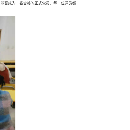
人能否成为一名合格的正式党员，每一位党员都