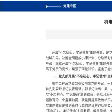
党建专区
机
开展“不忘初心，牢记使命”主题教育，是
战略布局，决胜全面建成小康社会、夺取新时
号召，继续开展“不忘初心，牢记使命”主题教
高了党员的党性，增强了理论知识，坚定了全
一、
党支部开展“不忘初心，牢记使命”主
机电工程系党支部积极响应党的号召，于1
首先彭爱玲书记发表讲话，彭书记指出：第一，
展“不忘初心、牢记使命”主题教育，是以习
题教育的一个重要前提，就是要提高政治站位
展主题教育是推进新时代党的建设的迫切需要
“不忘初心、牢记使命”主题教育，解放思想、