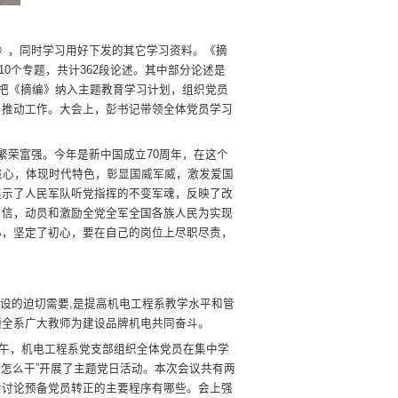
编》，同时学习用好下发的其它学习资料。《摘
分10个专题，共计362段论述。其中部分论述是
要把《摘编》纳入主题教育学习计划，组织党员
、推动工作。大会上，彭书记带领全体党员学习
繁荣富强。今年是新中国成立70周年，在这个
核心，体现时代特色，彰显国威军威，激发爱国
展示了人民军队听党指挥的不变军魂，反映了改
自信，动员和激励全党全军全国各族人民为实现
心，坚定了初心，要在自己的岗位上尽职尽责，
建设的迫切需要,是提高机电工程系教学水平和管
领全系广大教师为建设品牌机电共同奋斗。
下午，机电工程系党支部组织全体党员在集中学
实怎么干”开展了主题党日活动。本次会议共有两
会讨论预备党员转正的主要程序有哪些。会上强