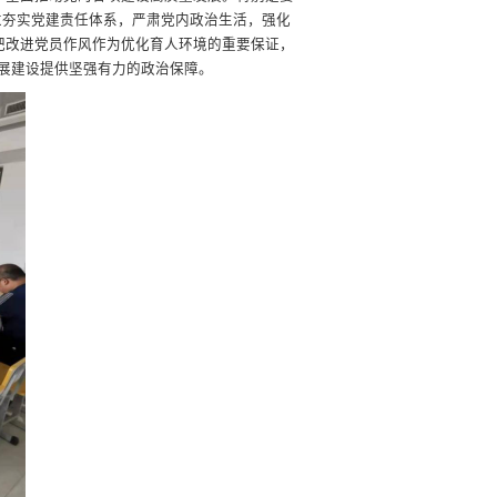
过夯实党建责任体系，严肃党内政治生活，强化
，把改进党员作风作为优化育人环境的重要保证，
发展建设提供坚强有力的政治保障。