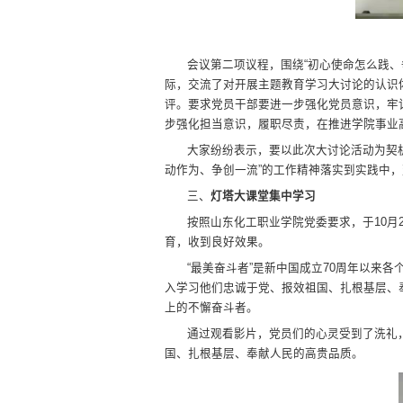
会议第二项议程，围绕“初心使命怎么践
际，交流了对开展主题教育学习大讨论的认识
评。要求党员干部要进一步强化党员意识，牢
步强化担当意识，履职尽责，在推进学院事业
大家纷纷表示，要以此次大讨论活动为契机
动作为、争创一流”的工作精神落实到实践中
三、
灯塔大课堂集中学习
按照山东化工职业学院党委要求，于10月
育，收到良好效果。
“最美奋斗者”是新中国成立70周年以来
入学习他们忠诚于党、报效祖国、扎根基层、
上的不懈奋斗者。
通过观看影片，党员们的心灵受到了洗礼，
国、扎根基层、奉献人民的高贵品质。