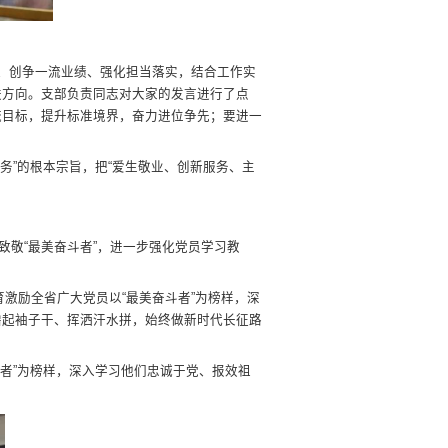
命、创争一流业绩、强化担当落实，结合工作实
进方向。支部负责同志对大家的发言进行了点
流目标，提升标准境界，奋力进位争先；要进一
务”的根本宗旨，把“爱生敬业、创新服务、主
致敬“最美奋斗者”，进一步强化党员学习教
育激励全省广大党员以“最美奋斗者”为榜样，深
撸起袖子干、挥洒汗水拼，始终做新时代长征路
斗者”为榜样，深入学习他们忠诚于党、报效祖