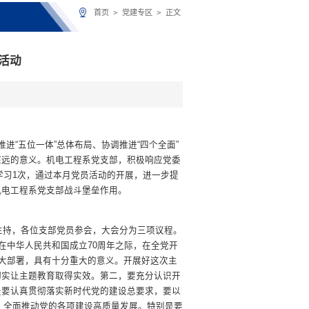
首页
>
党建专区
>
正文
活动
进“五位一体”总体布局、协调推进“四个全面”
深远的意义。机电工程系党支部，积极响应党委
学习1次，通过本月党员活动的开展，进一步提
机电工程系党支部战斗堡垒作用。
玲主持，各位支部党员参会，大会分为三项议程。
在中华人民共和国成立70周年之际，在全党开
重大部署，具有十分重大的意义。开展好这次主
切实让主题教育取得实效。第二，要充分认识开
是要认真贯彻落实新时代党的建设总要求，要以
点，全面推动党的各项建设高质量发展。特别是要