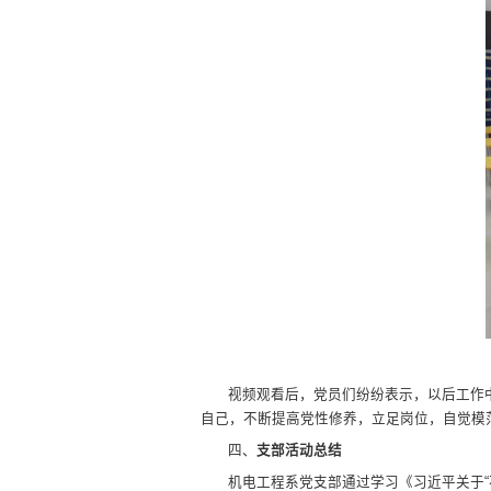
视频观看后，党员们纷纷表示，以后工作
自己，不断提高党性修养，立足岗位，自觉模
四、
支部活动总结
机电工程系党支部通过学习《习近平关于“