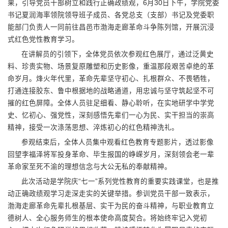
果，引导党员干部树立和践行正确政绩观，6月30日下午，学院党委
书记夏润海率领院领导班子成员、各党总支（支部）书记及党委职
能部门负责人一同前往昌邑市渤海走廊革命斗争陈列馆，开展沉浸
式红色党性教育学习。
在讲解员的引领下，全体党员依次参观红色展厅，通过泛黄史
料、珍贵实物、场景复原雕塑和历史影像，重温那段艰苦卓绝的革
命岁月。烽火年代里，革命先辈坚守初心、扎根群众、不畏牺牲，
打通连接胶东、鲁中根据地的战略通道，用忠诚与坚守筑起坚不可
摧的红色屏障。全体人员驻足细看、静心聆听，在实地研学中学党
史、忆初心、强党性，深刻感悟先辈们一心为民、实干担当的崇高
精神，接受一次涤荡思想、淬炼初心的红色精神洗礼。
参观结束后，全体人员集中观看红色教育专题影片，透过影像
回望李福泽将军投身革命、毕生报国的峥嵘岁月，深刻领会老一辈
革命家至死不渝的理想信念与大公无私的奉献精神。
此次活动是学院庆“七一”系列党性教育的重要实践课堂，也是推
动正确政绩观学习走深走实的关键举措。参训党员干部一致表示，
渤海走廊革命先辈扎根基层、实干为民的奋斗精神，与职业教育立
德树人、全心服务师生的根本使命高度契合。将始终牢记入党初