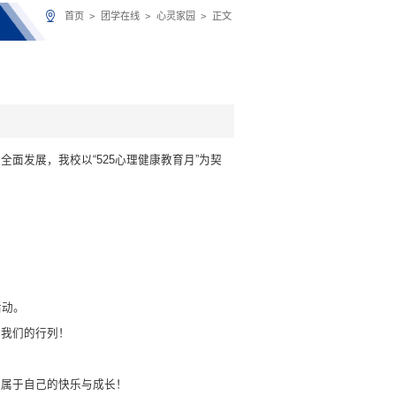
首页
>
团学在线
>
心灵家园
>
正文
面发展，我校以“525心理健康教育月”为契
活动。
入我们的行列！
到属于自己的快乐与成长！