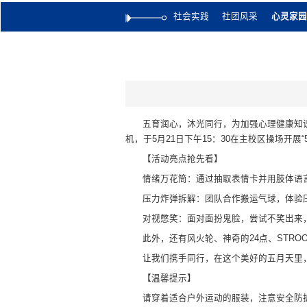
社会实践
社团风采
心灵家园
五育润心，沐光同行，为加强心理健康知识
机，于5月21日下午15：30在主校区操场开展“
【活动亮点抢先看】
情绪万花筒：通过抽取表情卡并用肢体语
压力炸弹拆解：团队合作搬运气球，体验
对视憋笑：面对面扮鬼脸，尝试不笑出来
此外，还有风火轮、神奇的24点、STROO
让我们携手同行，在这个美好的五月天里
【温馨提示】
请穿着适合户外运动的服装，注意安全防