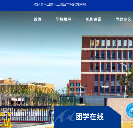
欢迎访问山东化工职业学院官方网站
首页
学校概况
机构设置
党建专区
团学在线