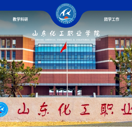
教学科研
团学工作