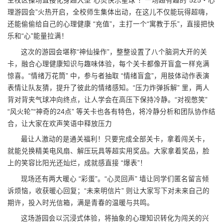
主校区操场直接化身超大型“心灵快乐星球”！一场超有趣的“525・心
理游园会”火热开启，全校师生集体出动，在这儿不仅能玩得超嗨，
还能偷偷给自己的心理健康 “充值”，主打一个“寓教于乐”，直接把快
乐和“心”能量拉满！
这次的游园会堪称“神仙操作”，整整设置了八个脑洞大开的关
卡，融合心理健康知识与趣味体验，每个关卡都像开盲盒一样充满
惊喜。“情绪万花筒” 中，参与者抽取 “情绪盲盒”，用肢体动作表演
表情让队友猜，提升了彼此的情绪感知。“压力炸弹拆解” 里，两人
背对背夹气球冲向终点，让人学会在高压下保持冷静。“对视憋笑”
“风火轮”“神奇的24点” 等关卡也各有特色，将冷静分析和团队协作结
合，让大家在欢声笑语中释放压力
最让人激动的是通关福利！只要完成全部关卡，拿着闯关卡，
就能兑换精美电风扇、解压玩具等超实用奖品。大家拿着奖品，脸
上的笑容比阳光还灿烂，成就感直接 “爆表”！
现场还有两大暖心 “彩蛋”。“心灵回声” 墙让同学们匿名留言倾
诉烦恼，收获暖心回复；“未来明信片” 则让大家写下对未来自己的
期许，投入时光信箱，满是青春的温暖与共鸣。
这场游园会以沉浸式体验，将抽象的心理知识转化为闯关的兴