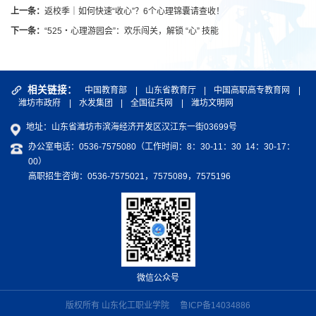
上一条：
返校季｜如何快速“收心”？6个心理锦囊请查收！
下一条：
“525・心理游园会”：欢乐闯关，解锁 “心” 技能
相关链接：
中国教育部
|
山东省教育厅
|
中国高职高专教育网
|
潍坊市政府
|
水发集团
|
全国征兵网
|
潍坊文明网
地址：山东省潍坊市滨海经济开发区汉江东一街03699号
办公室电话：0536-7575080（工作时间：8：30-11：30 14：30-17：
00）
高职招生咨询：0536-7575021，7575089，7575196
微信公众号
版权所有 山东化工职业学院
鲁ICP备14034886