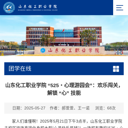
团学在线
山东化工职业学院 “525・心理游园会”：欢乐闯关，
解锁 “心” 技能
日期：2025-05-27
作者：郝萱萱、王一诺
浏览：
68
次
家人们谁懂啊！2025年5月21日下午3点半，山东化工职业学院