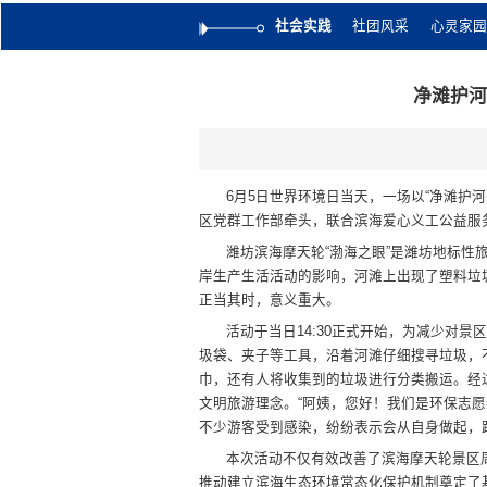
社会实践
社团风采
心灵家园
净滩护河
6月5日世界环境日当天，一场以“净滩护
区党群工作部牵头，联合滨海爱心义工公益服
潍坊滨海摩天轮“渤海之眼”是潍坊地标
岸生产生活活动的影响，河滩上出现了塑料垃
正当其时，意义重大。
活动于当日14:30正式开始，为减少对
圾袋、夹子等工具，沿着河滩仔细搜寻垃圾，
巾，还有人将收集到的垃圾进行分类搬运。经
文明旅游理念。“阿姨，您好！我们是环保志
不少游客受到感染，纷纷表示会从自身做起，
本次活动不仅有效改善了滨海摩天轮景区
推动建立滨海生态环境常态化保护机制奠定了