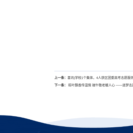
上一条：
喜讯|学校1个集体，4人获区团委高考志愿服
下一条：
粽叶飘香传温情 端午敬老暖人心 ——逐梦