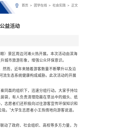
首页
>
团学在线
>
社会实践
>
正文
题公益活动
之眼）景区周边河滩火热开展。本次活动由滨海
提升城市旅游形象，增强公众环保意识。
带。然而，近年来随着游客数量不断攀升以及沿
对河流生态系统健康构成威胁。此次活动的开展
责人崔同磊的组织下，迅速分组行动。大家手持垃
包装袋，有人负责清理隐蔽在草丛中的烟头、纸
场，志愿者们还积极向过往游客宣传环保知识和
垃圾。”大学生志愿者小王热情地向游客说道。
还联动了政府、社会组织、高校等多方力量，为