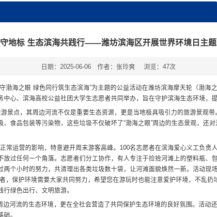
守地标 生态滨海共践行——潍坊滨海区开展世界环境日主
日期：2025-06-06
作者：张玲爽
浏览：
47
次
河守渤海之眼 绿色同行筑生态滨海”为主题的公益活动在潍坊滨海摩天轮（渤海
务中心、滨海高校公益社团大学生志愿者共同举办，旨在守护滨海生态环境，
性旅游景点，其周边河流不仅是重要生态资源，更是当地极具吸引力的旅游景观
圾、食品包装等污染物，这些垃圾不仅破坏了“渤海之眼”周边的生态景观，还
景区正常运营的影响，特意避开周末游客高峰。100名志愿者在滨海爱心义工负
不放过任何一个角落。志愿者们分工协作，有人专注于捡拾河滩上的塑料瓶、
过两个小时的努力，共清理出各类垃圾数十袋，让河滩面貌焕然一新。活动现
愿者，保护环境需要大家共同努力，希望您在游玩时也能注意爱护环境，不乱扔
践行绿色出行、文明旅游。
周边河流的生态环境，更在全社会营造了共同保护生态环境的良好氛围。活动
基础。