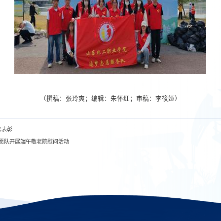
（撰稿：张玲爽；编辑：朱怀红；审稿：李筱娅）
务表彰
志愿队开展端午敬老院慰问活动