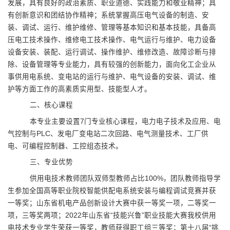
发展，具有良好的政治素质、职业道德、实践能力和敬业精神；具
有创新意识和团结协作精神；系统掌握高压电气设备的制造、安
装、调试、运行、维护维修、管理等基本知识和基本技能，具备高
压电工技术操作、维修电工技术操作、电气运行与维护、电力设备
设备安装、装配、运行调试、操作维护、维修改造、故障诊断与排
除、设备管理等专业能力，具有较强的创新能力，面向化工企业从
事供用电系统、变电站的运行与维护、电气设备的安装、调试、维
护等方面工作的高素质实用型、技能型人才。
二、核心课程
本专业主要设置
7
门专业核心课程，电力电子技术及应用、电
气控制与
PLC
、发电厂变电站二次回路、电气测量技术、工厂供
电、可编程控制器、工控组态技术。
三、专业优势
供用电技术教师团队双师型教师占比
100%
，团队教师指导学
生参加全国高等职业院校智能供配电系统安装与编程调试竞赛并获
一等奖；山东省机电产品创新设计大赛中获一等奖一项，二等奖一
项，三等奖两项；
2022
年山东省“技能兴鲁”职业技能大赛我校供用
电技术专业学生荣获一等奖，教师获得职工组三等奖；
第十八届“挑