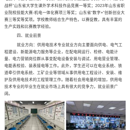
战杯”山东省大学生课外学术科技作品竞赛一等奖；
2023
年山东省职
业院校技能大赛
-
机电一体化赛项三等奖；
山东省“数字
+
”创新创业大
赛三等奖等奖项。学校教师结合生产特色，以赛促教，具有丰富的
生产实践和比赛教学经验。
四、就业前景
就业方向：供用电技术专业就业方向主要面向供电、
电气工
程建设、新能源电力服务等企业，在配电网运行、检修、电能计
量、电力营销岗位群从事变配电设备安装与调试、用电营业管理、
电能表校验、装表接电等工作
。此外，学生
还可以在电业系统、铁
道牵引供电系统、工矿企业等领域从事供用电工程设计、安装、维
护及供用电技术的工程管理工作。随着社会用电量的增加，供用电
技术专业的毕业生在就业市场上具有很大的竞争力，就业前景广
阔。