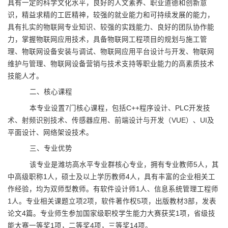
具有一定的科学文化水平，良好的人文素养、职业道德和创新意
识，精益求精的工匠精神，较强的就业能力和可持续发展的能力，
具有扎实的物联网专业知识、较强的实践能力、良好的团队协作能
力，掌握物联网应用技术，具备物联网工程项目的规划与施工管
理、物联网设备安装与调试、物联网应用平台设计与开发、物联网
维护与管理、物联网设备营销与技术支持等职业能力的高素质技术
技能人才。
二、核心课程
本专业设置
7
门核心课程，包括
C++
程序设计、
PLC
开发技
术、射频识别技术、传感器应用、
前端设计与开发（
VUE
）、
UI
及
平面设计
、网络架设技术。
三、专业优势
该专业是潍坊高水平专业群核心专业，拥有专业教师
5
人，其
中高级职称
1
人，硕士及以上学历教师
4
人，具有丰富的企业相关工
作经验，均为双师型教师。有软件设计师
1
人、信息系统管理工程师
1
人。专业相关课题立项
2
项，软件著作权
5
项，出版教材
3
部，发表
论文
4
篇。专业师生参加
国家级职校学生能力大赛获奖
1
项，省级技
能大赛一等奖
1
项，二等奖
4
项，三等奖
14
项。