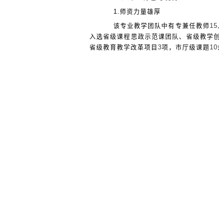
1.
师资力量雄厚
该专业教学团队中有专兼任教师
15
入选省级课程思政示范课团队、省级教学
省级教育教学改革项目
3
项，市厅级课题
10