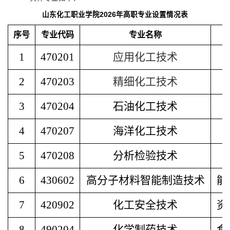
山东
化工职业学院2026年高职专业设置情况表
序号
专业代码
专业名称
1
470201
应用化工技术
2
470203
精细化工技术
3
470204
石油化工技术
4
470207
海洋化工技术
5
470208
分析检验技术
6
430602
高分子材料智能制造技术
能
7
420902
化工安全技术
资
8
490204
化学制药技术
食