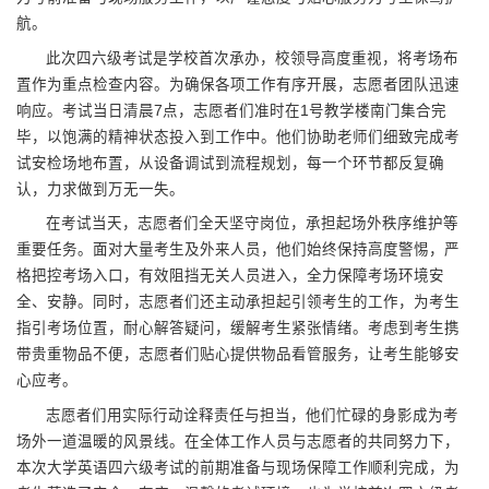
航。
此次四六级考试是学校首次承办，校领导高度重视，将考场布
置作为重点检查内容。为确保各项工作有序开展，志愿者团队迅速
响应。考试当日清晨7点，志愿者们准时在1号教学楼南门集合完
毕，以饱满的精神状态投入到工作中。他们协助老师们细致完成考
试安检场地布置，从设备调试到流程规划，每一个环节都反复确
认，力求做到万无一失。
在考试当天，志愿者们全天坚守岗位，承担起场外秩序维护等
重要任务。面对大量考生及外来人员，他们始终保持高度警惕，严
格把控考场入口，有效阻挡无关人员进入，全力保障考场环境安
全、安静。同时，志愿者们还主动承担起引领考生的工作，为考生
指引考场位置，耐心解答疑问，缓解考生紧张情绪。考虑到考生携
带贵重物品不便，志愿者们贴心提供物品看管服务，让考生能够安
心应考。
志愿者们用实际行动诠释责任与担当，他们忙碌的身影成为考
场外一道温暖的风景线。在全体工作人员与志愿者的共同努力下，
本次大学英语四六级考试的前期准备与现场保障工作顺利完成，为