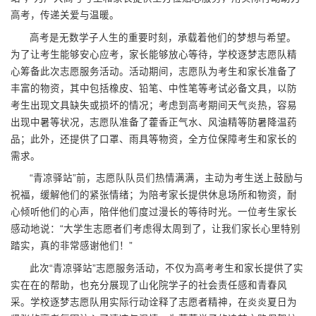
高考，传递关爱与温暖。
高考是无数学子人生的重要时刻，承载着他们的梦想与希望。
为了让考生能够安心应考，家长能够放心等待，学校逐梦志愿队精
心筹备此次志愿服务活动。活动期间，志愿队为考生和家长准备了
丰富的物资，其中包括橡皮、铅笔、中性笔等考试必备文具，以防
考生出现文具缺失或损坏的情况；考虑到高考期间天气炎热，容易
出现中暑等状况，志愿队准备了藿香正气水、风油精等防暑降温药
品；此外，还提供了口罩、雨具等物资，全方位保障考生和家长的
需求。
“青凉驿站”前，志愿队队员们热情满满，主动为考生送上鼓励与
祝福，缓解他们的紧张情绪；为陪考家长提供休息场所和物资，耐
心倾听他们的心声，陪伴他们度过漫长的等待时光。一位考生家长
感动地说：“大学生志愿者们考虑得太周到了，让我们家长心里特别
踏实，真的非常感谢他们！”
此次“青凉驿站”志愿服务活动，不仅为高考考生和家长提供了实
实在在的帮助，也充分展现了山化院学子的社会责任感和青春风
采。学校逐梦志愿队用实际行动诠释了志愿者精神，在炎炎夏日为