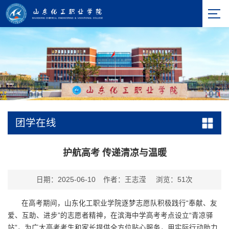
团学在线
护航高考 传递清凉与温暖
日期：2025-06-10
作者：王志滢
浏览：
51
次
在高考期间，山东化工职业学院逐梦志愿队积极践行“奉献、友
爱、互助、进步”的志愿者精神，在滨海中学高考考点设立“青凉驿
站”，为广大高考考生和家长提供全方位贴心服务，用实际行动助力