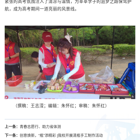
紧张的高考氛围注入了清凉与温情，为莘莘学子的追梦之路保驾护
航，成为高考期间一道亮丽的风景线。
（撰稿：王志滢；编辑：朱怀红；审稿：朱怀红）
上一条：
青春志愿行、助力省体测
下一条：
创意焕新，“瓶”添精彩 |我校开展清瓶手工制作活动